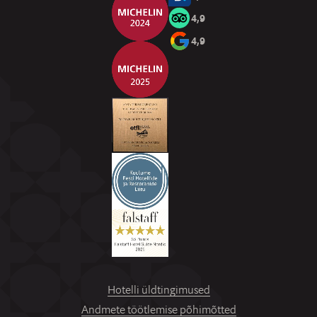
4,9
4,9
Hotelli üldtingimused
Andmete töötlemise põhimõtted