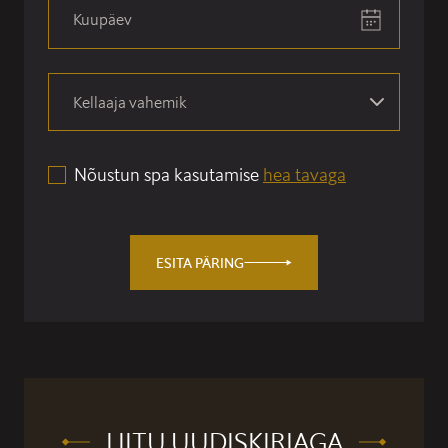
Nõustun spa kasutamise
hea tavaga
ESITA PÄRING
LIITU UUDISKIRJAGA