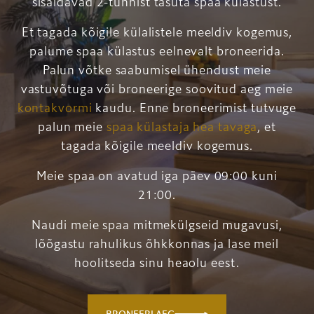
sisaldavad 2-tunnist tasuta spaa külastust.
Et tagada kõigile külalistele meeldiv kogemus,
palume spaa külastus eelnevalt broneerida.
Palun võtke saabumisel ühendust meie
vastuvõtuga või broneerige soovitud aeg meie
kontakvormi
kaudu. Enne broneerimist tutvuge
palun meie
spaa külastaja hea tavaga
, et
tagada kõigile meeldiv kogemus.
Meie spaa on avatud iga päev 09:00 kuni
21:00.
Naudi meie spaa mitmekülgseid mugavusi,
lõõgastu rahulikus õhkkonnas ja lase meil
hoolitseda sinu heaolu eest.
BRONEERI AEG