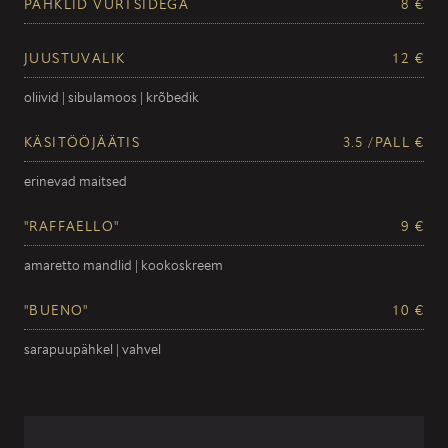
PÄHKLID VÜRTSIDEGA
8 €
JUUSTUVALIK
12 €
oliivid | sibulamoos | krõbedik
KÄSITÖÖJÄÄTIS
3.5 /PALL €
erinevad maitsed
"RAFFAELLO"
9 €
amaretto mandlid | kookoskreem
"BUENO"
10 €
sarapuupähkel | vahvel