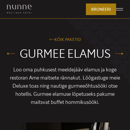
BRONEERI
KÕIK PAKETID
GURMEE ELAMUS
Loo oma puhkusest meeldejääv elamus ja koge
restoran Ame maitsete rännakut. Lõõgastuge meie
Deluxe toas ning nautige gurmeeõhtusööki otse
hotellis. Gurmee elamuse lõpetuseks pakume
maitsvat buffet hommikusööki.