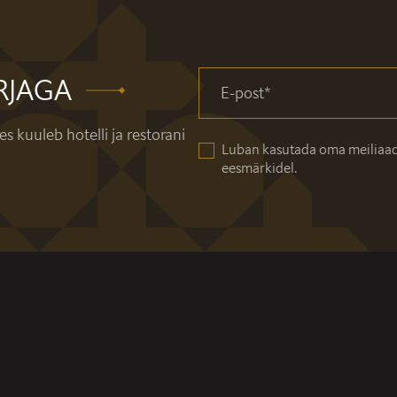
IRJAGA
E-post
*
es kuuleb hotelli ja restorani
Luban kasutada oma meiliaadressi turunduslikel
eesmärkidel.