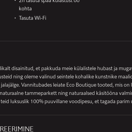
2h tasuta spaa külastust öö
kohta
Tasuta Wi-Fi
likalt disainitud, et pakkuda meie külalistele hubast ja mu
steid ning oleme valinud seintele kohalike kunstnike maalid,
i jalajälge. Vannitubades leiate Eco Boutique tooted, mis on 
ba naturaalne tammeparkett ning naturaalsed käsitööna valm
teid luksuslik 100% puuvillane voodipesu, et tagada parim 
TREERIMINE