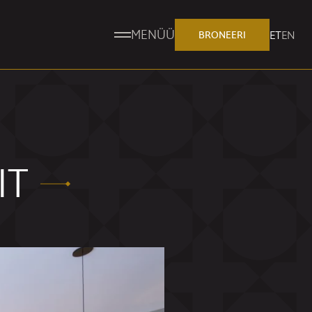
MENÜÜ
ET
EN
BRONEERI
IT