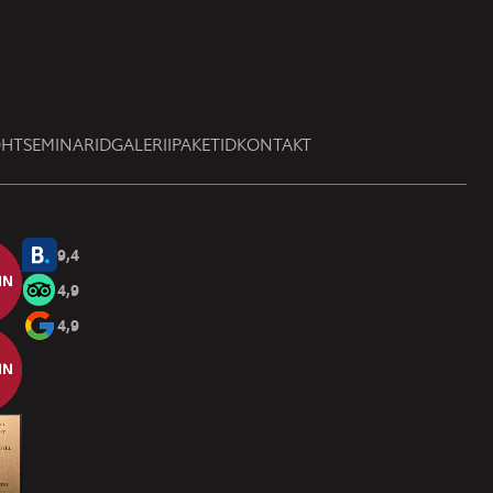
OHT
SEMINARID
GALERII
PAKETID
KONTAKT
9,4
4,9
4,9