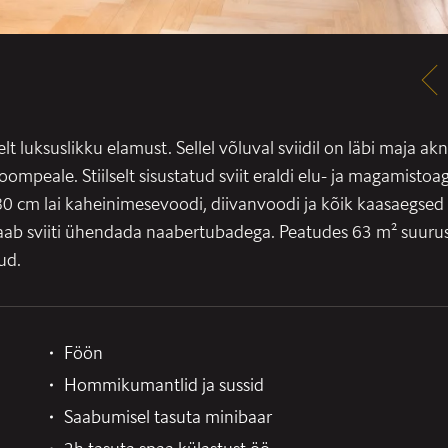
lt luksuslikku elamust. Sellel võluval sviidil on läbi maja a
oompeale. Stiilselt sisustatud sviit eraldi elu- ja magamistoag
 180 cm lai kaheinimesevoodi, diivanvoodi ja kõik kaasaeg
saab sviiti ühendada naabertubadega. Peatudes 63 m² suuru
ud.
Föön
Hommikumantlid ja sussid
Saabumisel tasuta minibaar