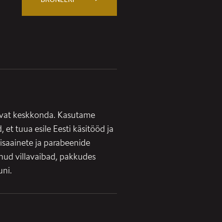
gavat keskkonda. Kasutame
 et tuua esile Eesti käsitööd ja
lisaainete ja parabeenide
inud villavaibad, pakkudes
uni.