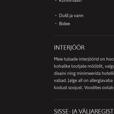
Kohvimasin
Dušš ja vann
Bidee
INTERJÖÖR
Meie tubade interjöörid on hoo
kohalike tootjate mööblit, valgu
disaini ning minimeerida hotell
vabad. Jalge all on allergiava
kodust soojust. Voodites ootab 
SISSE- JA VÄLJAREGIS