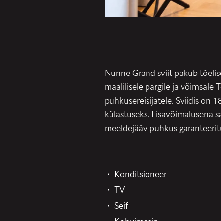
Nunne Grand sviit pakub tõelise
maalilisele pargile ja võimsale T
puhkusereisijatele. Sviidis on
külastuseks. Lisavõimalusena 
meeldejääv puhkus garanteerit
Konditsioneer
TV
Seif