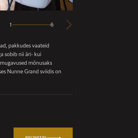
1
6
knad, pakkudes vaateid
a sobib nii äri- kui
sed mugavused mõnusaks
ses Nunne Grand sviidis on
BRONEERI