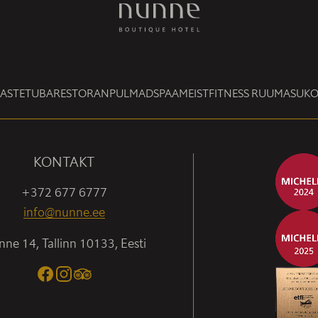
LASTETUBA
RESTORAN
PULMAD
SPAA
MEIST
FITNESS RUUM
ASUK
KONTAKT
+372 677 6777
info@nunne.ee
ne 14, Tallinn 10133, Eesti