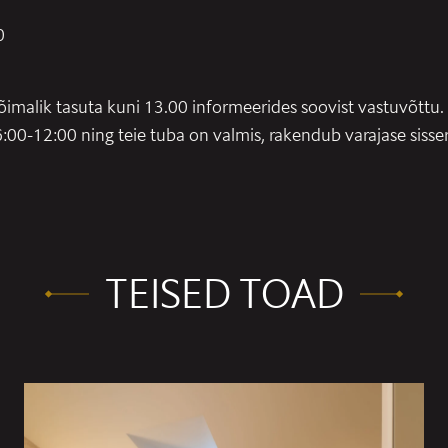
0
võimalik tasuta kuni 13.00 informeerides soovist vastuvõttu.
:00-12:00 ning teie tuba on valmis, rakendub varajase sisse
TEISED TOAD